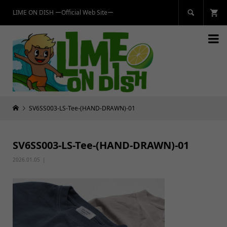
LIME ON DISH ーOfficial Web Siteー


SV6SS003-LS-Tee-(HAND-DRAWN)-01
SV6SS003-LS-Tee-(HAND-DRAWN)-01
2026.01.05