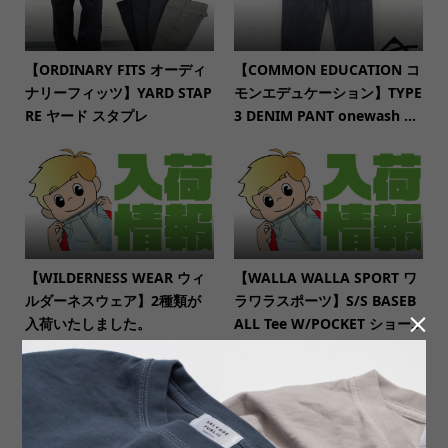
【ORDINARY FITS オーディ
【COMMON EDUCATION コ
ナリーフィッツ】YARD STAP
モンエデュケーション】TYPE
RE ヤード スタプレ
3 DENIM PANT onewash ...
【WILDERNESS WEAR ウィ
【WALLA WALLA SPORT ワ
ルダーネスウェア】2種類が
ラワラスポーツ】S/S BASEB

入荷いたしました。
ALL Tee W/POCKET ショー...