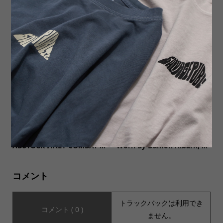
【INDIAN JEWELRY インデ
MOUNTAIN EQUIPMENT★
ィアンジュエリー】Navajo t
アスレジャーに最適なハイフ
wist wire ring Melanie Bit...
ァンクションウェア
【MILITARY DEADSTOCK ミ
【MUSIC Tee(ミュージック
リタリーデッドストック】DE
ティー)】California 86 (As
ADSTOCK ITALY COMBAT ...
Worn By Damon Albarn, ...
コメント
トラックバックは利用でき
コメント ( 0 )
ません。