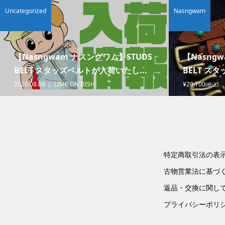
Uncategorized
Nasngwam
【Nasngwam ナスングワム】STUDS
【Nasng
BELT スタッズベルトが入荷いたし...
BELT ス
2026.08.08
LIME ON DISH
¥29,700
(税込)
特定商取引法の表
古物営業法に基づ
返品・交換に関し
プライバシーポリ