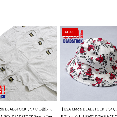
SOLDOUT
ade DEADSTOCK アメリカ製デッ
【USA Made DEADSTOCK ア
’s DEADSTOCK Swing Tee ...
ドストック】 USA製 DOME HAT CH