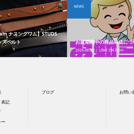
NEWS
wam ナスングワム】STUDS
タッズベルト
お盆期間中の商品発送につ
2026.08.02
LIME ON DISH
示
ブログ
お問い
く表記
て
シー