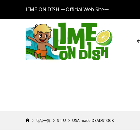
LIME ON DISH ーOfficial Web Siteー
商品一覧
S T U
USA made DEADSTOCK