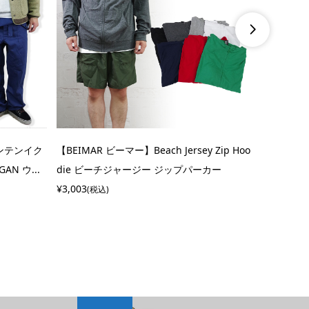

ウンテンイク
【BEIMAR ビーマー】Beach Jersey Zip Hoo
【TOPO D
N ウ...
die ビーチジャージー ジップパーカー
k Class
¥3,003
¥12,166
(税込)
(税