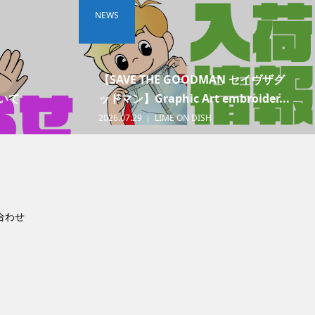
NEWS
【SAVE THE GOODMAN セイヴザグ
いて
ッドマン】Graphic Art embroider...
2026.07.29
LIME ON DISH
合わせ