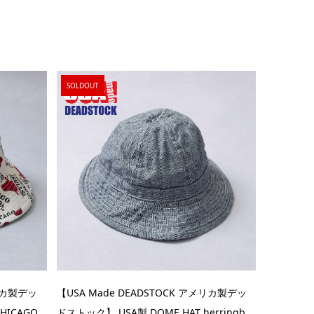
SOLDOUT
メリカ製デッ
【USA Made DEADSTOCK アメリカ製デッ
ICAGO...
ドストック】 USA製 DOME HAT herringb...