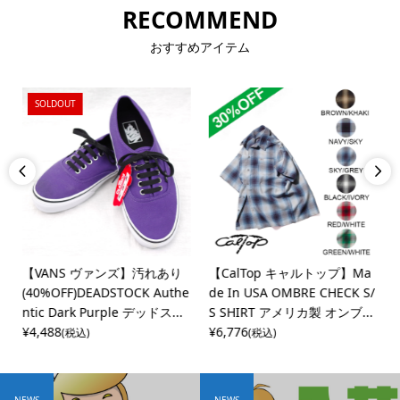
RECOMMEND
おすすめアイテム
SOLDOUT


テ
【VANS ヴァンズ】汚れあり
【CalTop キャルトップ】Ma
(40%OFF)DEADSTOCK Authe
de In USA OMBRE CHECK S/
ntic Dark Purple デッドス...
S SHIRT アメリカ製 オンブ...
¥4,488
¥6,776
(税込)
(税込)
NEWS
NEWS