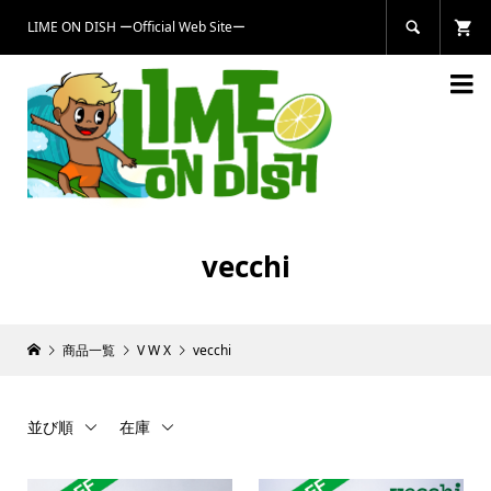
LIME ON DISH ーOfficial Web Siteー


vecchi
商品一覧
V W X
vecchi
並び順
在庫