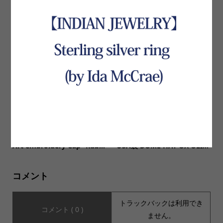
【JHANKSON(ジャンクソ
【vecchi ベッキ】Made In It
ン)】Tシャツが３種類入荷い
aly Work Pants LAVORO イ
たしました。
タリア製 ワークパンツ ラヴ...
【SAVE THE GOODMAN セ
【USA Made DEADSTOCK
イヴザグッドマン】Graphic
アメリカ製デッドストック】
Art embroidery Cap “Rub...
USA製 DOME HAT OX OLI...
コメント
トラックバックは利用でき
コメント ( 0 )
ません。