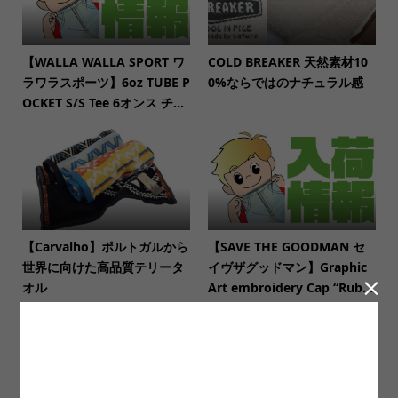
【WALLA WALLA SPORT ワ
COLD BREAKER 天然素材10
ラワラスポーツ】6oz TUBE P
0%ならではのナチュラル感
OCKET S/S Tee 6オンス チ...
【Carvalho】ポルトガルから
【SAVE THE GOODMAN セ
世界に向けた高品質テリータ
イヴザグッドマン】Graphic

オル
Art embroidery Cap “Rub...