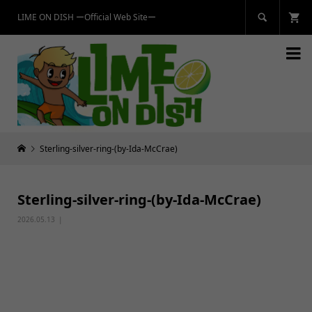
LIME ON DISH ーOfficial Web Siteー


Sterling-silver-ring-(by-Ida-McCrae)
Sterling-silver-ring-(by-Ida-McCrae)
2026.05.13