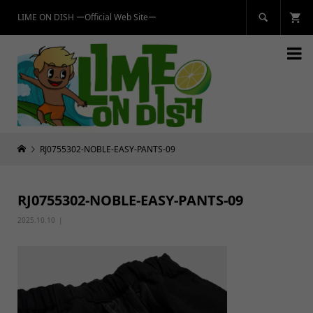
LIME ON DISH ーOfficial Web Siteー


RJ0755302-NOBLE-EASY-PANTS-09
RJ0755302-NOBLE-EASY-PANTS-09
2025.10.10