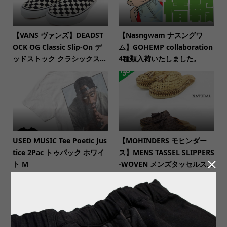
【VANS ヴァンズ】DEADST
【Nasngwam ナスングワ
OCK OG Classic Slip-On デ
ム】GOHEMP collaboration
ッドストック クラシックス...
4種類入荷いたしました。
USED MUSIC Tee Poetic Jus
【MOHINDERS モヒンダー
tice 2Pac トゥパック ホワイ
ス】MENS TASSEL SLIPPERS

ト M
-WOVEN メンズタッセルス...