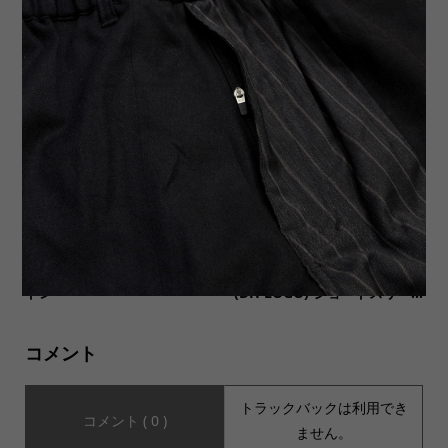
【SOTA-COMICHEAD ソウタ
【MUSIC Tee(ミュージック
コミックヘッド】ART PRINT
ティー)】3種類入荷いたしま
L/S Tee “ValentineR...
した。
【TREKMATES トレックメイ
【SALVAGE PUBLIC サルヴ
ツ】THAW MITTEN ソォーミ
ェージ・パブリック】S/S Tee
トン
(DH LOGO) ショートスリー...
コメント
トラックバックは利用でき
コメント ( 0 )
ません。