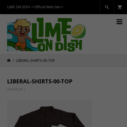
LIME ON DISH ーOfficial Web Siteー


LIBERAL-SHIRTS-00-TOP
LIBERAL-SHIRTS-00-TOP
2026.06.30