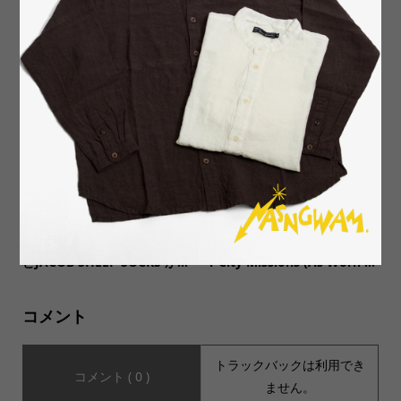
【kepani ケパニ】ラグラン
シャツとしてもジャケットと
3/4 Sleeve Tee KP9911MS
しても◎民生品USA製ジャン
グルファティーグ
【GRANGE CRAFT(グランジ
【MUSIC Tee ミュージックテ
クラフト)】HEATHER SOCKS
ィー】SWEAT HOODIE Inne
とJACOB SHEEP SOCKS が...
r City Missions (As Worn ...
コメント
トラックバックは利用でき
コメント ( 0 )
ません。