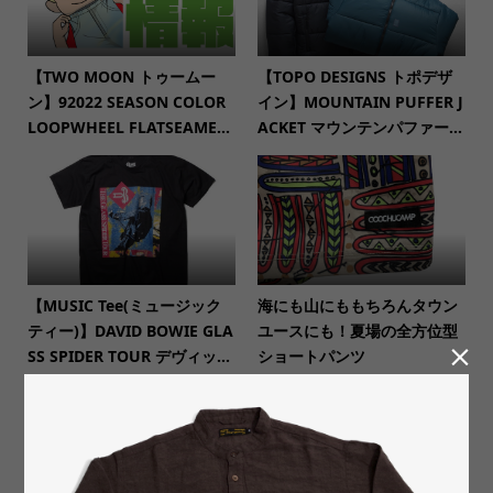
【TWO MOON トゥームー
【TOPO DESIGNS トポデザ
ン】92022 SEASON COLOR
イン】MOUNTAIN PUFFER J
LOOPWHEEL FLATSEAME...
ACKET マウンテンパファー...
【MUSIC Tee(ミュージック
海にも山にももちろんタウン
ティー)】DAVID BOWIE GLA
ユースにも！夏場の全方位型

SS SPIDER TOUR デヴィッ...
ショートパンツ