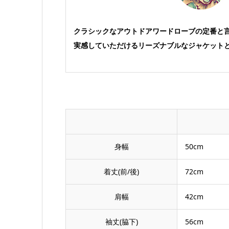
クラシックなアウトドアワードローブの定番と言
実感していただけるリーズナブルなジャケット
身幅
50cm
着丈(前/後)
72cm
肩幅
42cm
袖丈(脇下)
56cm