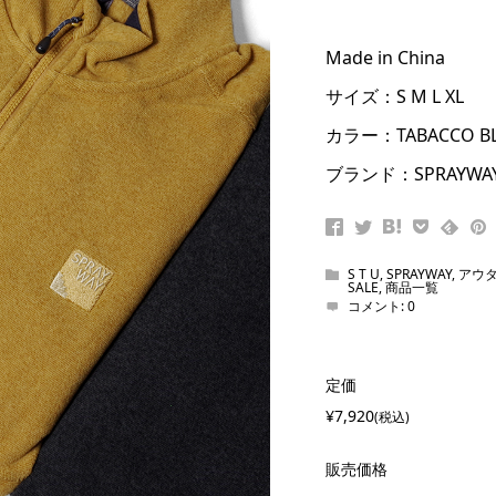
Made in China
サイズ：S M L XL
カラー：TABACCO BLA
ブランド：SPRAYWA
S T U
,
SPRAYWAY
,
アウ
SALE
,
商品一覧
コメント:
0
定価
¥7,920
(税込)
販売価格