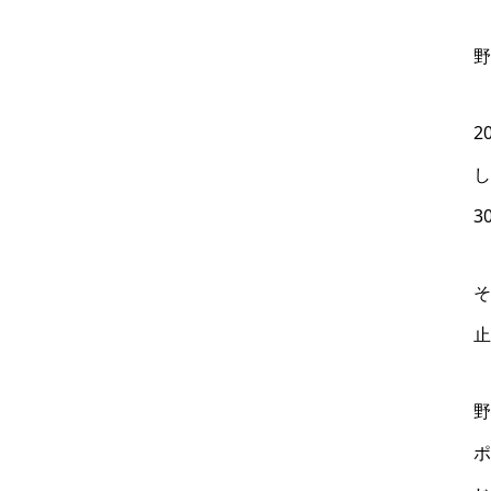
野
2
し
3
そ
止
野
ポ