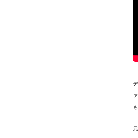
デ
ァ
も
元