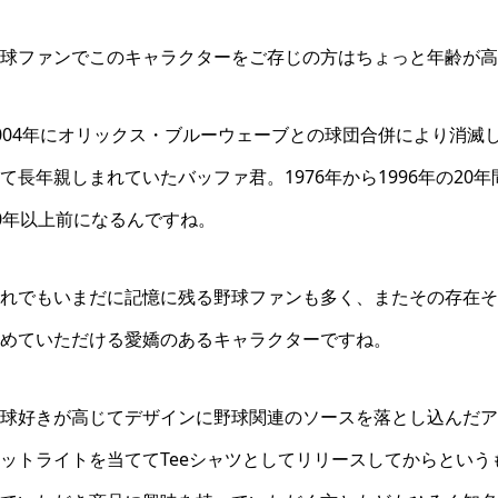
球ファンでこのキャラクターをご存じの方はちょっと年齢が高
004年にオリックス・ブルーウェーブとの球団合併により消滅
て長年親しまれていたバッファ君。1976年から1996年の2
0年以上前になるんですね。
れでもいまだに記憶に残る野球ファンも多く、またその存在そ
めていただける愛嬌のあるキャラクターですね。
球好きが高じてデザインに野球関連のソースを落とし込んだア
ットライトを当ててTeeシャツとしてリリースしてからとい