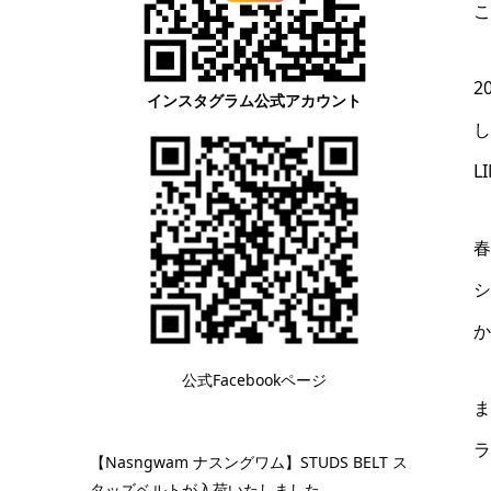
こ
2
インスタグラム公式アカウント
し
L
春
シ
か
公式Facebookページ
ま
ラ
【Nasngwam ナスングワム】STUDS BELT ス
タッズベルトが入荷いたしました。