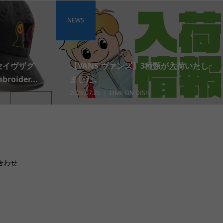
NEWS
 セイヴザグ
【VANS ヴァンズ】3種類が入荷いたし
roider...
ました。
2026.07.25
LIME ON DISH
合わせ