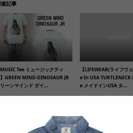
関連記事
MUSIC Tee ミュージックティ
【LIFEWEAR(ライフウ
】GREEN MIND-DINOSAUR JR
e In USA TURTLENECK 
リーンマインド ダイ...
e メイドインUSA タ...