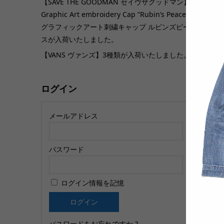
【SAVE THE GOODMAN セイヴザグッドマン】
Graphic Art embroidery Cap “Rubin’s Peace”
グラフィックアート刺繍キャップ ルビンズピー
【
スが入荷いたしました。
ス
【VANS ヴァンズ】3種類が入荷いたしました。
S
ログイン
メールアドレス
パスワード
【
ログイン情報を記憶
ー
O
パスワードをお忘れですか ?