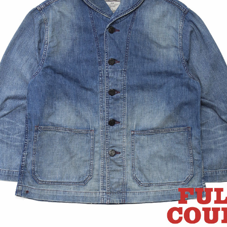
WALLA WALLA SPORT ワラワラ
またまたUS企画のVAN
ポーツ】S/S PRINT Tee CHARLE
ック入荷しております！
 PETERSON “DRUM CR...
トもアリ
MUSIC Tee ミュージックティ
【MILITARY DEADST
】DAYDREAM NATION-SONIC Y
ーデッドストック】DEAD
UTH S/S Tee デイドリ...
S MADE BDU JKT REAL..