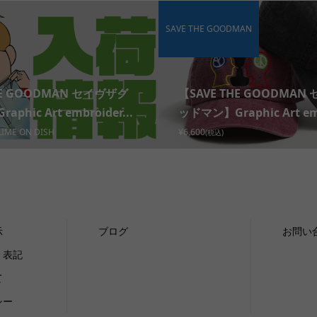
SAVE THE GOODMAN
HE GOODMAN セイヴザグ
【SAVE THE GOODMAN
phic Art embroider...
ッドマン】Graphic Art emb
LIME ON DISH
¥6,600
(税込)
示
ブログ
お問い
く表記
て
シー