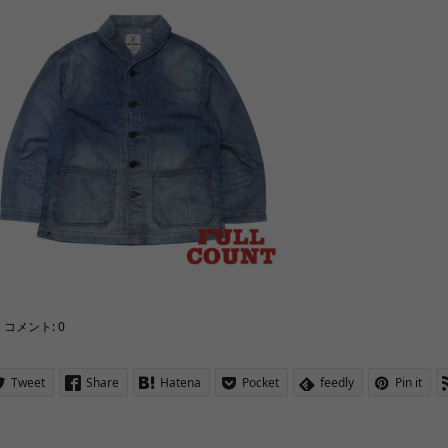
コメント:
0
Tweet
Share
Hatena
Pocket
feedly
Pin it