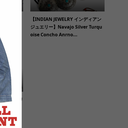
Sデッドスト
【INDIAN JEWELRY インディアン
アウトレッ
ジュエリー】Navajo Silver Turqu
oise Concho Anrno...
OCK ミリタリ
STOCK U
.