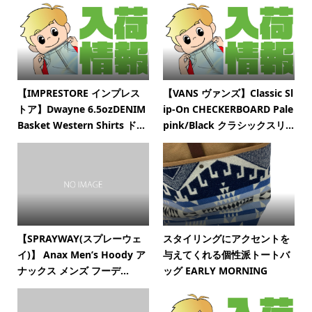
【IMPRESTORE インプレス
【VANS ヴァンズ】Classic Sl
トア】Dwayne 6.5ozDENIM
ip-On CHECKERBOARD Pale
Basket Western Shirts ド...
pink/Black クラシックスリ...
【SPRAYWAY(スプレーウェ
スタイリングにアクセントを
イ)】 Anax Men’s Hoody ア
与えてくれる個性派トートバ
ナックス メンズ フーデ...
ッグ EARLY MORNING