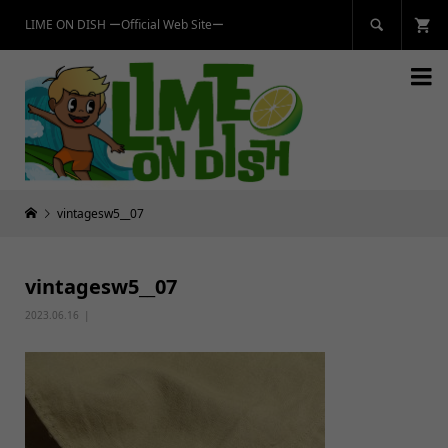
LIME ON DISH ーOfficial Web Siteー


vintagesw5__07
vintagesw5__07
2023.06.16