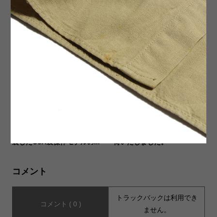
【SALVAGE PUBLIC サルヴ
【Soglia(ソリア)】Iguana V
ェージ・パブリック】 Kalo K
est イグアナベストが入荷い
ids Cotton Blanket カロ ...
たしました。
【WALLA WALLA SPORT】
【WALLA WALLA SPORT ワ
ビンテージのディテールを踏
ラワラスポーツ】4種類が入
襲したUSA製傑作モデルの...
荷いたしました。
コメント
トラックバックは利用でき
コメント ( 0 )
ません。