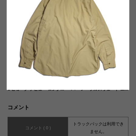
【CULTURES(カルチャー
新商品3種類入荷いたしまし
ズ)】２種類入荷いたしまし
た。
た。
【MUSIC Tee(ミュージック
【Clarks(クラークス)】Weav
ティー)】bjork Debut L/S Te
er Maple Suede EMB ウィー
e ビョーク デビュー ロング...
バー メープルスウェード エ...
コメント
トラックバックは利用でき
コメント ( 0 )
ません。