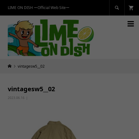
LIME ON DISH ーOfficial Web Siteー


vintagesw5__02
vintagesw5__02
2023.06.16