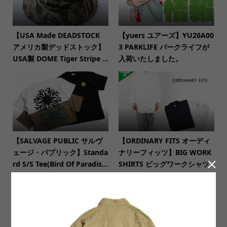
【USA Made DEADSTOCK
【yuers ユアーズ】YU26A00
アメリカ製デッドストック】
3 PARKLIFE パークライフが
USA製 DOME Tiger Stripe ...
入荷いたしました。
【SALVAGE PUBLIC サルヴ
【ORDINARY FITS オーディ
ェージ・パブリック】Standa
ナリーフィッツ】BIG WORK

rd S/S Tee(Bird Of Paradis...
SHIRTS ビッグワークシャツ