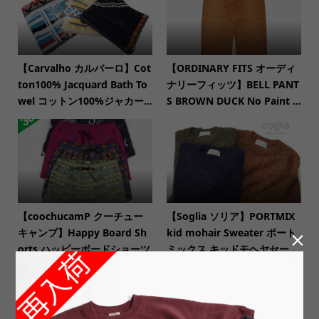
【Carvalho カルバーロ】Cot
【ORDINARY FITS オーディ
ton100% Jacquard Bath To
ナリーフィッツ】BELL PANT
wel コットン100%ジャカー...
S BROWN DUCK No Paint ...
【coochucamP クーチュー
【Soglia ソリア】PORTMIX
キャンプ】Happy Board Sh
kid mohair Sweater ポート

orts ハッピーボードショーツ
ミックス キッドモヘヤセー...