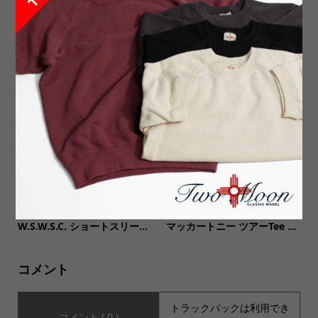
【SALVAGE PUBLIC サルヴ
【DUBBLE WORKS ダブルワ
ェージ・パブリック】S/S Tee
ークス】HEAVY WEIGHT SH
MIX 半袖Tee ミックス
ORT SLEEVE Tee ヘヴィー...
【SALVAGE PUBLIC サルヴ
USED MUSIC Tee PAUL McC
ェージ・パブリック】S/S Tee
ARTNEY 2015tour ポール・
W.S.W.S.C. ショートスリー...
マッカートニー ツアーTee ...
コメント
トラックバックは利用でき
コメント ( 0 )