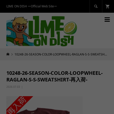
LIME ON DISH ーOfficial Web Siteー


10248-26-SEASON-COLOR-LOOPWHEEL-RAGLAN-S-S-SWEATSHIRT-再入荷-
10248-26-SEASON-COLOR-LOOPWHEEL-
RAGLAN-S-S-SWEATSHIRT-再入荷-
2026.07.03