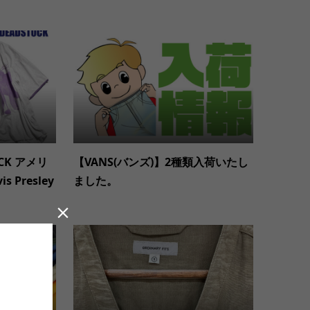
OCK アメリ
【VANS(バンズ)】2種類入荷いたし
Presley
ました。
