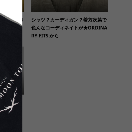
SA★THOU
シャツ？カーディガン？着方次第で
 TRUNK
色んなコーディネイトが★ORDINA
RY FITS から
ススメコーディ
た。