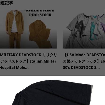
関連記事
MILITARY DEADSTOCK ミリタリ
【USA Made DEADST
デッドストック】Italian Militar
カ製デッドストック】Elvis 
Hospital Mole...
80’s DEADSTOCK S...