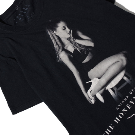
JHANKSON(ジャンクソン)】kos
こだわるならMade In U
ien STADIUM SWEAT HOODIE 甲
SAND MILE IPMERIAL
園オフィシャルコラ...
MOUNTAIN EQUIPMENT(マウン
LIME ON DISH的オ
ンイクイップメント)】TECH PAN
ネイトを更新いたしまし
S WARM テックパン...