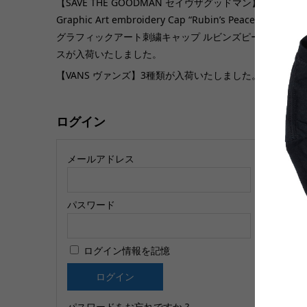
【SAVE THE GOODMAN セイヴザグッドマン】
Graphic Art embroidery Cap “Rubin’s Peace”
グラフィックアート刺繍キャップ ルビンズピー
【
スが入荷いたしました。
h
【VANS ヴァンズ】3種類が入荷いたしました。
子
ログイン
メールアドレス
パスワード
【
ログイン情報を記憶
テ
T
パスワードをお忘れですか ?