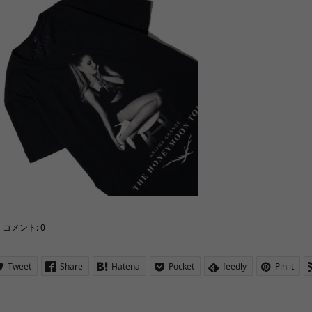
コメント:
0
Tweet
Share
Hatena
Pocket
feedly
Pin it