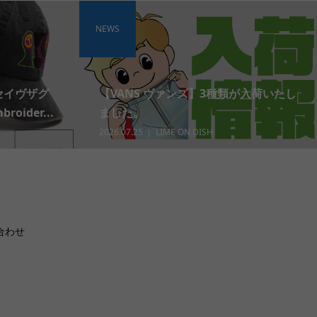
NEWS
 セイヴザグ
【VANS ヴァンズ】3種類が入荷いたし
roider...
ました。
2026.07.25
LIME ON DISH
合わせ