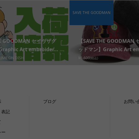
SAVE THE GOODMAN
HE GOODMAN セイヴザグ
【SAVE THE GOODMAN
phic Art embroider...
ッドマン】Graphic Art emb
LIME ON DISH
¥6,600
(税込)
示
ブログ
お問い
く表記
て
シー