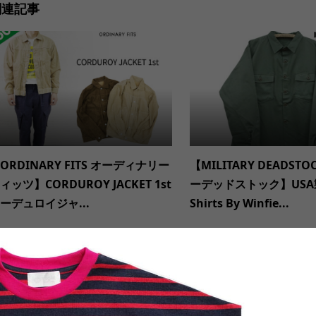
関連記事
ORDINARY FITS オーディナリー
【MILITARY DEADST
ィッツ】CORDUROY JACKET 1st
ーデッドストック】USA製 
ーデュロイジャ...
Shirts By Winfie...