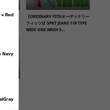
RT ワラワラ
【ORDINARY FITS(オーディナリー
RMAL CR
フィッツ)】5PKT JEANS 119 TYPE
WIDE ONE WASH 5...
onito’s
プレストラ