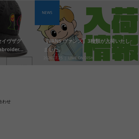
NEWS
 セイヴザグ
【VANS ヴァンズ】3種類が入荷いたし
roider...
ました。
2026.07.25
LIME ON DISH
合わせ