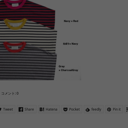
コメント:
0
Tweet
Share
Hatena
Pocket
feedly
Pin it