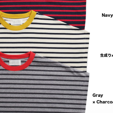
WALLA WALLA SPORT ワラワラ
【WALLA WALLA SPO
ポーツ】S/S BASEBALL Tee W/P
スポーツ】US MADE THE
CKET ショートスリ...
EW ユーエス メイド サ...
ORDINARY FITS オーディナリー
【ämne アンヌ】CHINO b
ィッツ】ROUND COLLAR DENI
チノ ボニート センター
 PULLOVER ラウンド...
ウザー