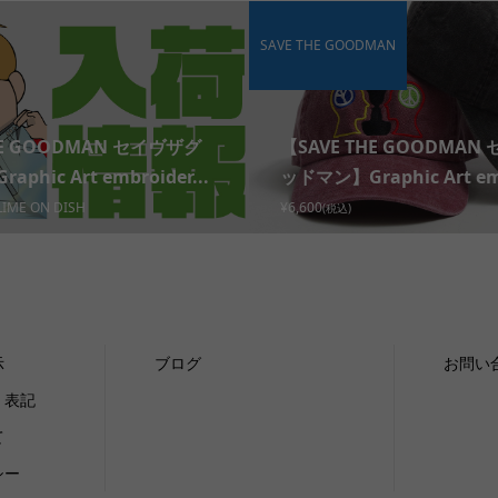
SAVE THE GOODMAN
HE GOODMAN セイヴザグ
【SAVE THE GOODMAN
phic Art embroider...
ッドマン】Graphic Art emb
LIME ON DISH
¥6,600
(税込)
示
ブログ
お問い
く表記
て
シー