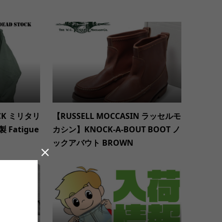
OCK ミリタリ
【RUSSELL MOCCASIN ラッセルモ
Fatigue
カシン】KNOCK-A-BOUT BOOT ノ
ックアバウト BROWN
