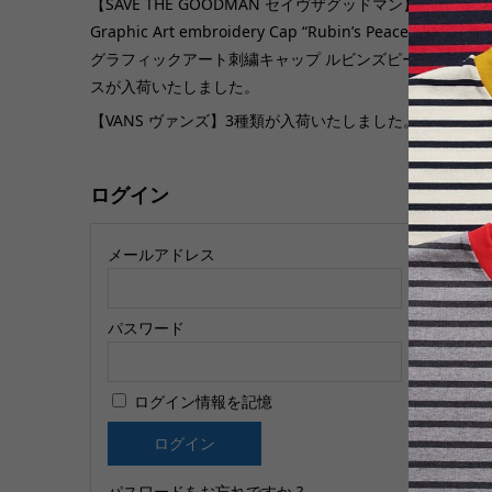
【SAVE THE GOODMAN セイヴザグッドマン】
Graphic Art embroidery Cap “Rubin’s Peace”
グラフィックアート刺繍キャップ ルビンズピー
【
スが入荷いたしました。
ス
【VANS ヴァンズ】3種類が入荷いたしました。
O
ログイン
メールアドレス
パスワード
【
ログイン情報を記憶
フ
M
パスワードをお忘れですか ?