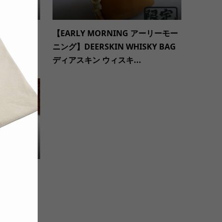
 マギーズ オ
【EARLY MORNING アーリーモー
USA ORG
ニング】DEERSKIN WHISKY BAG
..
ディアスキン ウィスキ...
 53 WHI
3 モノトー