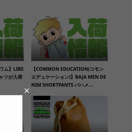
ワム】LIBE
【COMMON EDUCATION(コモン
ルシャツが入荷
エデュケーション)】BAJA MEN DE
NIM SHORTPANTS バハメ...
