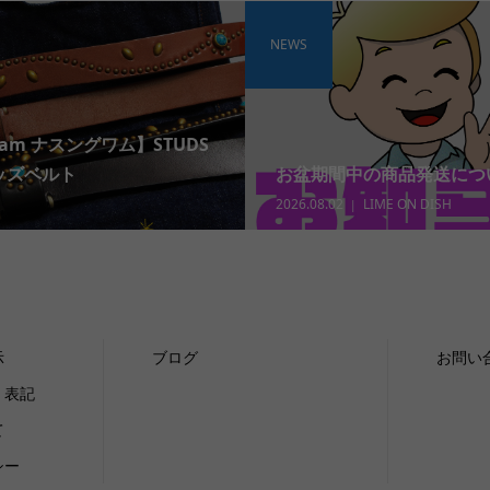
NEWS
wam ナスングワム】STUDS
タッズベルト
お盆期間中の商品発送につ
2026.08.02
LIME ON DISH
示
ブログ
お問い
く表記
て
シー