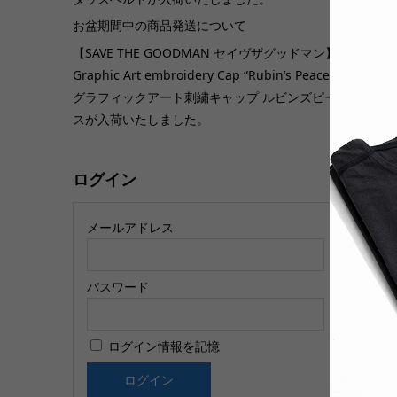
お盆期間中の商品発送について
【SAVE THE GOODMAN セイヴザグッドマン】
U
Graphic Art embroidery Cap “Rubin’s Peace”
ガ
グラフィックアート刺繍キャップ ルビンズピー
ク
スが入荷いたしました。
ログイン
メールアドレス
パスワード
【
プ
ログイン情報を記憶
e