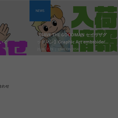
NEWS
【SAVE THE GOODMAN セイヴザグ
いて
ッドマン】Graphic Art embroider...
2026.07.29
LIME ON DISH
合わせ