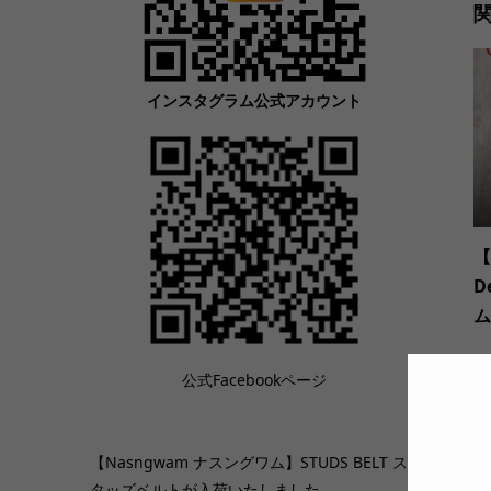
インスタグラム公式アカウント
【
D
ム
公式Facebookページ
【Nasngwam ナスングワム】STUDS BELT ス
タッズベルトが入荷いたしました。