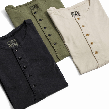
SED MUSIC Tee GUNS N’ROSES
【Maggies Organics
ンズアンドローゼス 2009年 サー
ーガニックス】Made In 
ルロゴ
ANIC COTTON CREW S.
coochucamP クーチューキャン
【VANS ヴァンズ】Loafer
】NANGA別注 Happy Reversibl
TE×BLACK ローファー5
 Down JKT ナンガ別...
ン