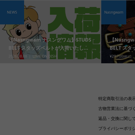
NEWS
Nasngwam
【Nasngwam ナスングワム】STUDS
【Nasng
BELT スタッズベルトが入荷いたし...
BELT ス
2026.08.08
LIME ON DISH
¥29,700
(税込)
特定商取引法の表
古物営業法に基づ
返品・交換に関し
プライバシーポリ