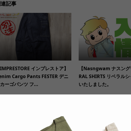
関連記事
IMPRESTORE インプレストア】
【Nasngwam ナスング
enim Cargo Pants FESTER デニ
RAL SHIRTS リベラ
カーゴパンツ フ...
いたしました。