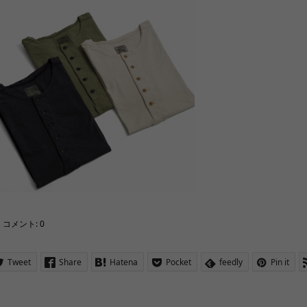
コメント:
0
Tweet
Share
Hatena
Pocket
feedly
Pin it