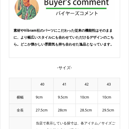
素材やVibram社のパーツにこだわった従来の機能性はそのまま
に、より幅広いスタイルにも合わせていただけるデザインのこち
ら。どこか懐かしい雰囲気も持ち合わせた逸品となっています。
-サイズ-
40
41
42
43
横幅
9cm
9.5cm
10cm
10cm
全長
27.5cm
28cm
28.5cm
29.5cm
当店で表示している採寸は、各アイテム／サイズご