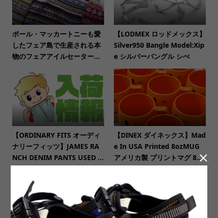
ポール・マッカートニーも愛
【LODMEX ロッドメックス】
したフェア島で生産される本
Silver950 Bangle Model:Xip
物のフェアアイルセーター...
e シルバーバングル シぺ
【ORDINARY FITS オーディ
【DINEX ダイネックス】Mad
ナリーフィッツ】JAMES RA
e In USA Printed 8ozMUG

NCH DENIM PANTS USED ...
アメリカ製 プリントマグ 8...