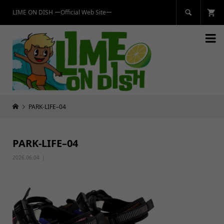
LIME ON DISH ーOfficial Web Siteー


PARK-LIFE–04
PARK-LIFE–04
2026.06.04