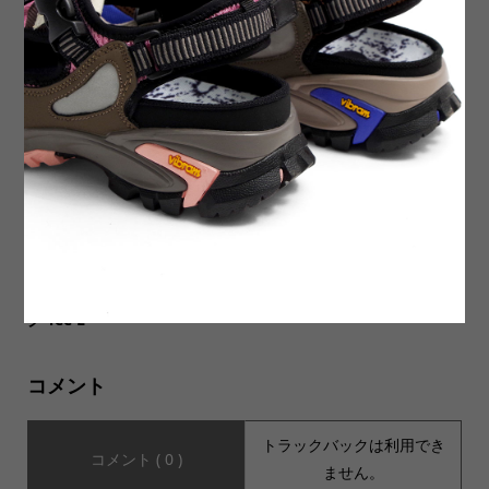
【Nasngwam ナスングワ
【IMPRESTORE インプレス
ム】ATELIER JACKET アトリ
トア】別注カラー有り RAND
エジャケット
Y t-cloth Easy Trousers ラ...
USED MUSIC Tee USA製 SN
お盆期間中の商品発送につい
OOP DOGG スヌープ・ドッ
て
グ Tee L
コメント
トラックバックは利用でき
コメント ( 0 )
ません。