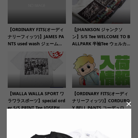
【ORDINARY FITS(オーディ
【JHANKSON ジャンクソ
ナリーフィッツ)】JAMES PA
ン】S/S Tee WELCOME TO B
NTS used wash ジェーム...
ALLPARK 半袖Tee ウェルカ...
【WALLA WALLA SPORT ワ
【ORDINARY FITS(オーディ
ラワラスポーツ】special ord
ナリーフィッツ)】CORDURO

er S/S PRINT Tee JOSEPH ...
Y BELL PANTS コーデュロ...