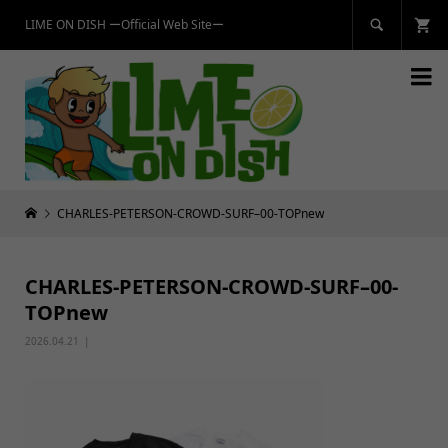
LIME ON DISH ーOfficial Web Siteー


CHARLES-PETERSON-CROWD-SURF–00-TOPnew
CHARLES-PETERSON-CROWD-SURF–00-
TOPnew
2026.04.21