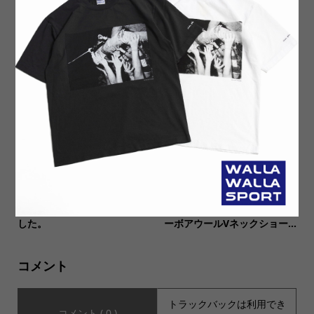
【ämne アンヌ】NYLON pa
【IMPRESTORE インプレス
rk shirts ナイロン パークシ
トア】NEW COLOR Sonya t-
ャツ
cloth V.D Football half sle...
【MUSIC Tee(ミュージック
【COLD BREAKER (コールド
ティー)】4種類入荷いたしま
ブレーカー)】別注プルオーバ
した。
ーボアウールVネックショー...
コメント
トラックバックは利用でき
コメント ( 0 )