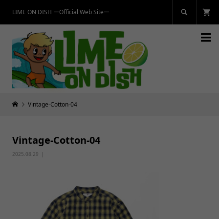
LIME ON DISH ーOfficial Web Siteー


Vintage-Cotton-04
Vintage-Cotton-04
2025.08.29