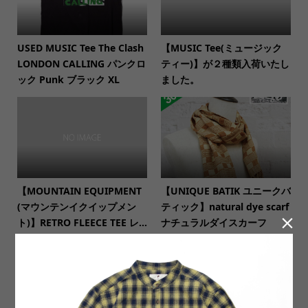
USED MUSIC Tee The Clash
【MUSIC Tee(ミュージック
LONDON CALLING パンクロ
ティー)】が２種類入荷いたし
ック Punk ブラック XL
ました。
【MOUNTAIN EQUIPMENT
【UNIQUE BATIK ユニークバ
(マウンテンイクイップメン
ティック】natural dye scarf

ト)】RETRO FLEECE TEE レ...
ナチュラルダイスカーフ