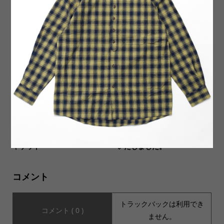
【JHANKSON(ジャンクソ
【WALLA WALLA SPORT ワ
ン)】L/S Tee GOOD BYE WI
ラワラスポーツ】13oz CREW
N グッドバイウィンが入荷...
SWEAT SHIRT 13オンス ク...
【SPRAYWAY スプレーウェ
【yuers ユアーズ】YU26A00
イ】Dagda Jacket ダグダジ
7 GLIDER グライダーが入荷
ャケット
いたしました。
コメント
トラックバックは利用でき
コメント ( 0 )
ません。