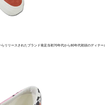
ンからリリースされたブランド発足当初70年代から80年代初頭のディテ