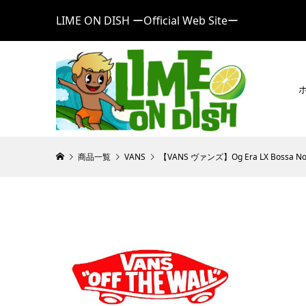
LIME ON DISH ーOfficial Web Siteー
商品一覧
VANS
【VANS ヴァンズ】Og Era LX Bossa N