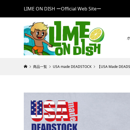
LIME ON DISH ーOfficial Web Siteー
商品一覧
USA made DEADSTOCK
【USA Made DE