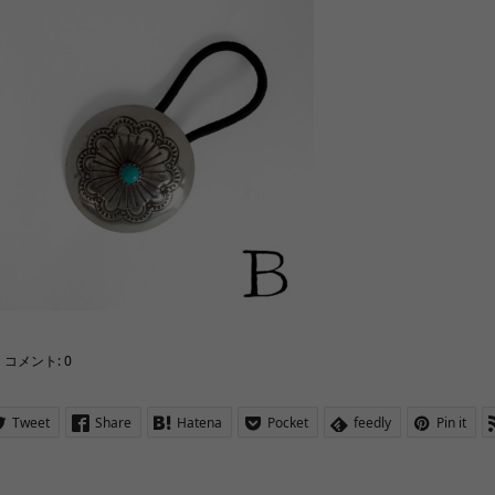
コメント:
0
Tweet
Share
Hatena
Pocket
feedly
Pin it