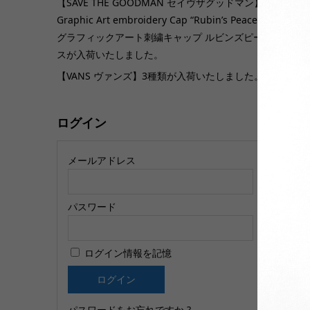
【SAVE THE GOODMAN セイヴザグッドマン】
Graphic Art embroidery Cap “Rubin’s Peace”
グラフィックアート刺繍キャップ ルビンズピー
【
スが入荷いたしました。
類
【VANS ヴァンズ】3種類が入荷いたしました。
ログイン
メールアドレス
パスワード
【
ログイン情報を記憶
K
し
パスワードをお忘れですか ?