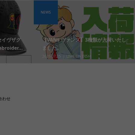
NEWS
 セイヴザグ
【VANS ヴァンズ】3種類が入荷いたし
roider...
ました。
2026.07.25
LIME ON DISH
合わせ