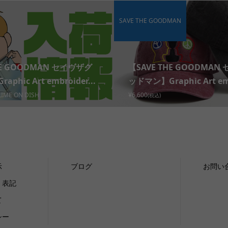
SAVE THE GOODMAN
HE GOODMAN セイヴザグ
【SAVE THE GOODMAN
phic Art embroider...
ッドマン】Graphic Art emb
LIME ON DISH
¥6,600
(税込)
示
ブログ
お問い
く表記
て
シー