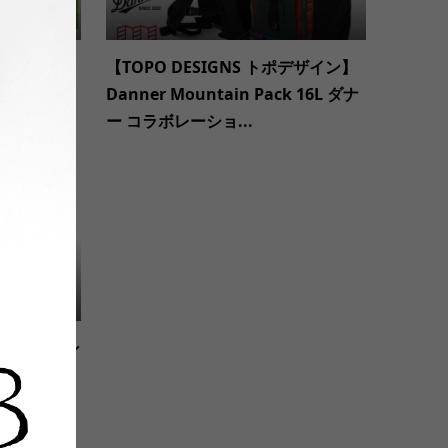
OCK(ミリタ
【TOPO DESIGNS トポデザイン】
 WOOL S
Danner Mountain Pack 16L ダナ
ー コラボレーショ...
MENT マウン
CH PAN
.