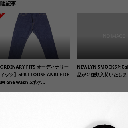
関連記事
ORDINARY FITS オーディナリー
NEWLYN SMOCKSとCa
ィッツ】5PKT LOOSE ANKLE DE
品が２種類入荷いたしま
IM one wash 5ポケ...