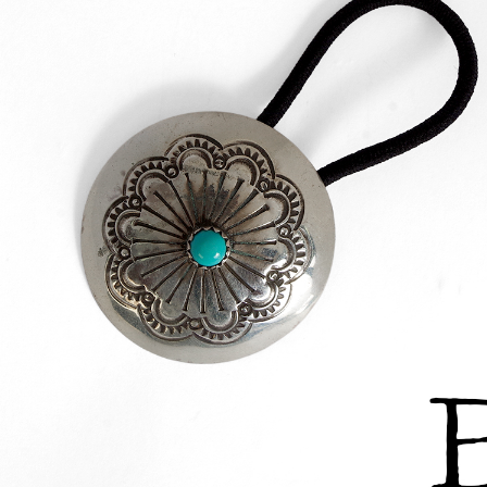
JHANKSON(ジャンクソン)】3種
【MILITARY DEADST
入荷いたしました。
リーデッドストック)】G.I
CARF ジーアイ ウー...
yuers ユアーズ】YU25A003 PAR
【MOUNTAIN EQUIP
LIFE パークライフが入荷いたしま
テンイクイップメント】TE
た。
TS WARM テックパンツ..