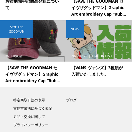
お盆期間中の商品発送につい
【SAVE THE GOODMAN セ
て
イヴザグッドマン】Graphic
Art embroidery Cap “Rub...
SAVE THE
NEWS
GOODMAN
¥6,600
2026.07.25
LIME ON DISH
(税込)
【SAVE THE GOODMAN セ
【VANS ヴァンズ】3種類が
イヴザグッドマン】Graphic
入荷いたしました。
Art embroidery Cap “Rub...
特定商取引法の表示
ブログ
古物営業法に基づく表記
返品・交換に関して
プライバシーポリシー