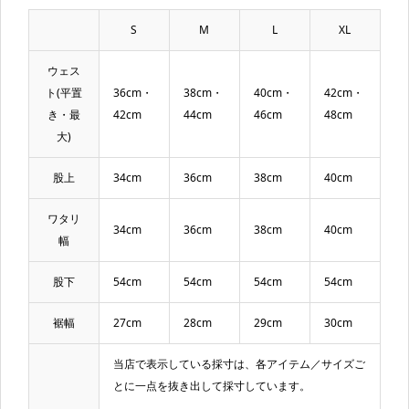
S
M
L
XL
ウェス
ト(平置
36cm・
38cm・
40cm・
42cm・
き・最
42cm
44cm
46cm
48cm
大)
股上
34cm
36cm
38cm
40cm
ワタリ
34cm
36cm
38cm
40cm
幅
股下
54cm
54cm
54cm
54cm
裾幅
27cm
28cm
29cm
30cm
当店で表示している採寸は、各アイテム／サイズご
とに一点を抜き出して採寸しています。