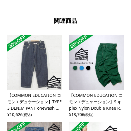
関連商品
【COMMON EDUCATION コ
【COMMON EDUCATION コ
モンエデュケーション】TYPE
モンエデュケーション】Sup
3 DENIM PANT onewash ...
plex Nylon Double Knee P...
¥10,626
¥13,706
(税込)
(税込)