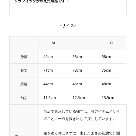
グラフィックが映えた逸品です！
-サイズ-
M
L
XL
身幅
49cm
53cm
58cm
着丈
71cm
73cm
75cm
肩幅
44cm
46cm
48cm
袖丈
11.5cm
12.5cm
13.5cm
当店で表示している採寸は、各アイテム／サイ
ズごとに一点を抜き出して採寸しています。
服を強く伸ばさずに、出したままの状態で計測