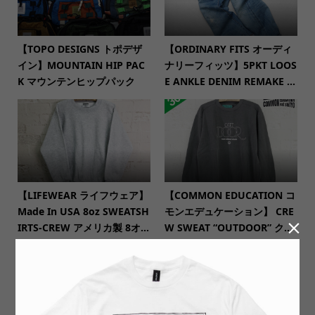
【TOPO DESIGNS トポデザ
【ORDINARY FITS オーディ
イン】MOUNTAIN HIP PAC
ナリーフィッツ】5PKT LOOS
K マウンテンヒップパック
E ANKLE DENIM REMAKE ...
【LIFEWEAR ライフウェア】
【COMMON EDUCATION コ
Made In USA 8oz SWEATSH
モンエデュケーション】 CRE

IRTS-CREW アメリカ製 8オ...
W SWEAT “OUTDOOR” ク...