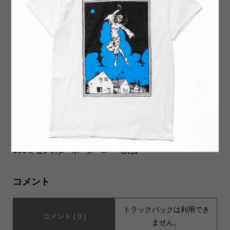
【bLAnk COMPANY ブラン
【NEWLYN SMOCKS(ニュー
クカンパニー】Made In USA
リンスモック)】フィッシャー
BASEBALL JERSEY アメリ...
マンスモック フリース サイ...
【IMPRESTORE インプレス
【MUSIC Tee(ミュージック
トア】Pin★border T shirt /
ティー)】5種類入荷いたしま
Boo★ ピンスターボーダー...
した。
コメント
トラックバックは利用でき
コメント ( 0 )
ません。