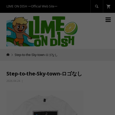
LIME ON DISH ーOfficial Web Siteー


Step-to-the-Sky-town-ロゴなし
Step-to-the-Sky-town-ロゴなし
2026.04.24