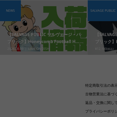
NEWS
SALVAGE PUBLIC
【SALVAGE PUBLIC サルヴェージ・パ
【SALVAG
ブリック】Honeycomb Football H...
ブリック】Hon
2026.08.09
LIME ON DISH
¥12,100
(税込)
特定商取引法の表
古物営業法に基づ
返品・交換に関し
プライバシーポリ