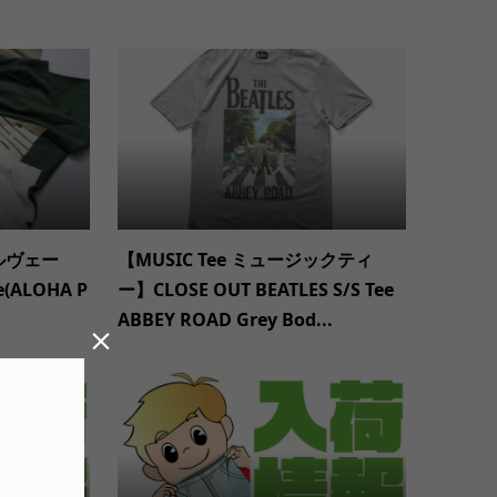
サルヴェー
【MUSIC Tee ミュージックティ
(ALOHA P
ー】CLOSE OUT BEATLES S/S Tee
ABBEY ROAD Grey Bod...
