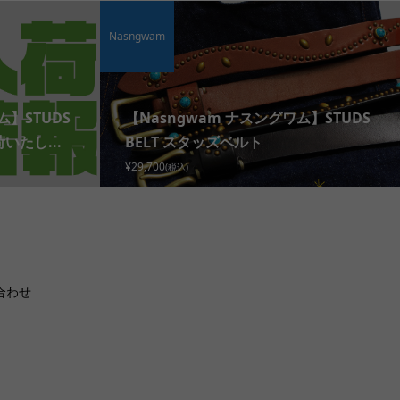
Nasngwam
ム】STUDS
【Nasngwam ナスングワム】STUDS
いたし...
BELT スタッズベルト
¥29,700
(税込)
合わせ