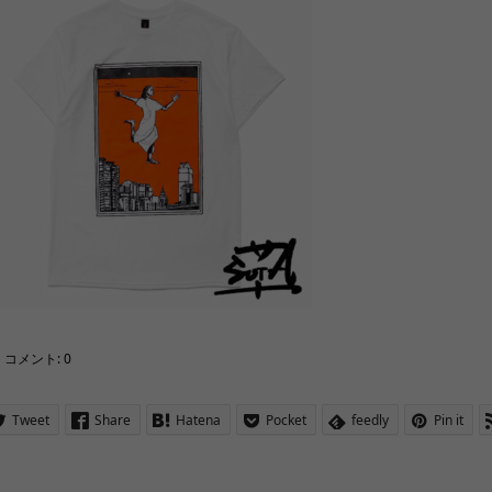
コメント:
0
Tweet
Share
Hatena
Pocket
feedly
Pin it