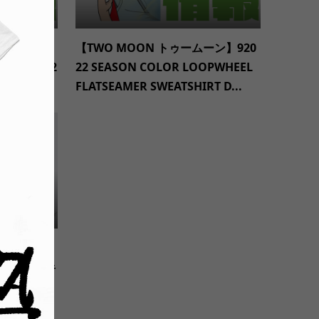
ウント】210
【TWO MOON トゥームーン】920
 Jacket 12
22 SEASON COLOR LOOPWHEEL
FLATSEAMER SWEATSHIRT D...
ウント】550
ox Derby 半