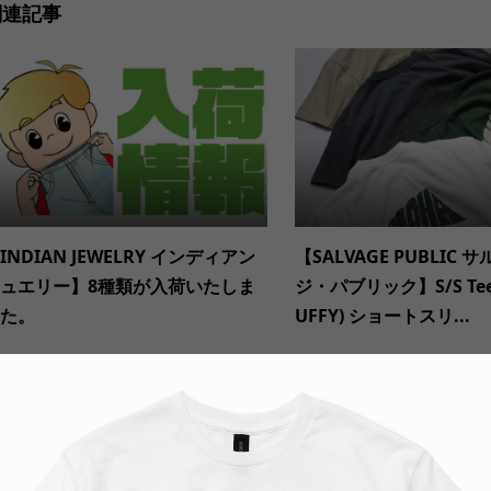
関連記事
INDIAN JEWELRY インディアン
【SALVAGE PUBLIC 
ュエリー】8種類が入荷いたしま
ジ・パブリック】S/S Tee
た。
UFFY) ショートスリ...