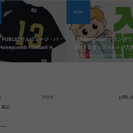
NEWS
E PUBLIC サルヴェージ・パ
【Nasngwam ナスングワ
eycomb Football H...
BELT スタッズベルトが入荷
2026.08.08
LIME ON DISH
示
ブログ
お問い
く表記
て
シー