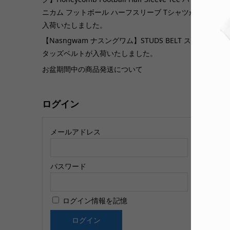
ニカム フットボール ハーフスリーブ Tシャツが
入荷いたしました。
【
【Nasngwam ナスングワム】STUDS BELT ス
類
タッズベルトが入荷いたしました。
お盆期間中の商品発送について
ログイン
メールアドレス
パスワード
【
u
ログイン情報を記憶
R