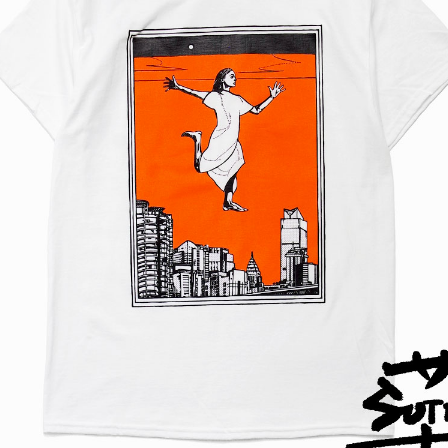
CULTURES カルチャーズ】５種
【FULLCOUNT フルカ
が入荷いたしました。
7BE Type1 Beige Denim
oz One Wash ベー...
VANS ヴァンズ】DEADSTOCK A
【FULLCOUNT フルカ
thentic 44 DX ANAHEIM FACTO
0PT-11 S/S Tee Soap B
Y デッドストック オ...
袖Teeシャツ ソー...