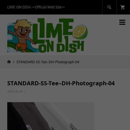
LIME ON DISH ーOfficial Web Siteー


STANDARD-SS-Tee–DH-Photograph-04
STANDARD-SS-Tee–DH-Photograph-04
2026.06.30