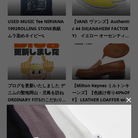
USED MUSIC Tee NIRVANA
【VANS ヴァンズ】Authenti
1992ROLLING STONE表紙
c 44 DX(ANAHEIM FACTOR
ムラ染めネイビーL
Y) イエロー オーセンティ...
ブログを更新いたしました デ
【Milton Keynes ミルトンキ
ニムの聖地岡山・児島を訪ね
ーンズ】【色抜け有り40%OF

ORDINARY FITSのこだわり...
F】 LEATHER LOAFFER wi...