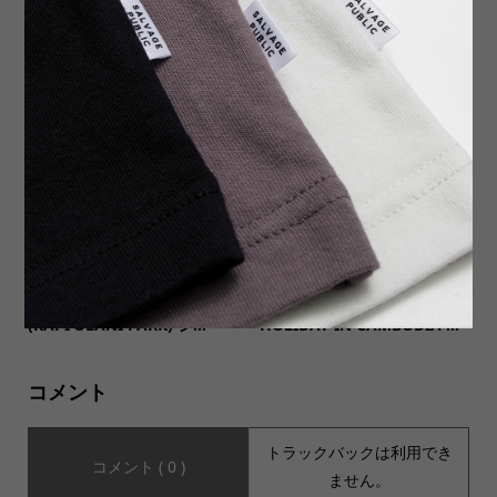
【SAVE THE GOODMAN セ
【USA Made DEADSTOCK
イヴザグッドマン】Graphic
アメリカ製デッドストック】
Art Tee “GOD SAVE THE G...
USA製 DOME HAT herring...
【SALVAGE PUBLIC サルヴ
【MUSIC Tee(ミュージック
ェージ・パブリック】S/S Tee
ティー)】DEAD KENNEDYS
(KAPI’OLANI PARK) シ...
HOLIDAY IN CAMBODIA ...
コメント
トラックバックは利用でき
コメント ( 0 )
ません。