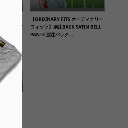
AC トゥーパ
【ORDINARY FITS オーディナリー
ビッグサイズ
フィッツ】別注BACK SATIN BELL
PANTS 別注バック...
 インディアン
荷いたしま