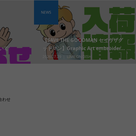
NEWS
【SAVE THE GOODMAN セイヴザグ
いて
ッドマン】Graphic Art embroider...
2026.07.29
LIME ON DISH
合わせ