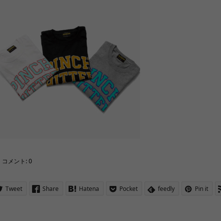
コメント:
0
Tweet
Share
Hatena
Pocket
feedly
Pin it