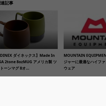
関連記事
DINEX ダイネックス】Made In
MOUNTAIN EQUIPM
SA 2tone 8ozMUG アメリカ製 ツ
ジャーに最適なハイファ
トーンマグ 8オ...
ウェア