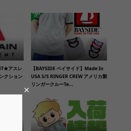
ENT★アスレ
【BAYSIDE ベイサイド】Made In
ンクション
USA S/S RINGER CREW アメリカ製
リンガークルーTe...
