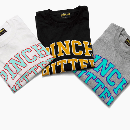
MILITARY DEADSTOCK ミリタリ
USED MUSIC Tee ２P
デッドストック】Global Industr
ック オフィシャルTee 
al PAPER STORAG...
ブラック XXL
商品３種類入荷いたしました。
【INDIAN JEWELRY
ジュエリー】３種類が入
した。