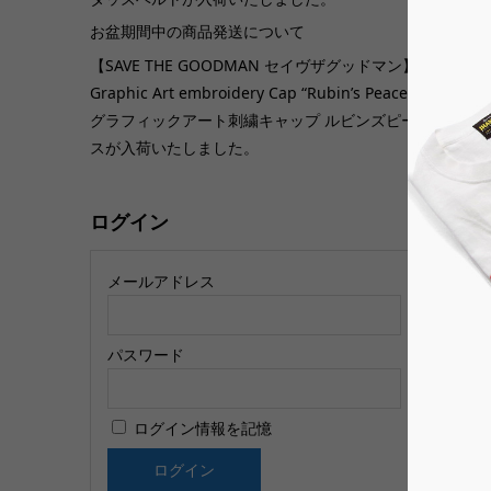
お盆期間中の商品発送について
【SAVE THE GOODMAN セイヴザグッドマン】
【
Graphic Art embroidery Cap “Rubin’s Peace”
ー
グラフィックアート刺繍キャップ ルビンズピー
i
スが入荷いたしました。
ログイン
メールアドレス
パスワード
新
ログイン情報を記憶