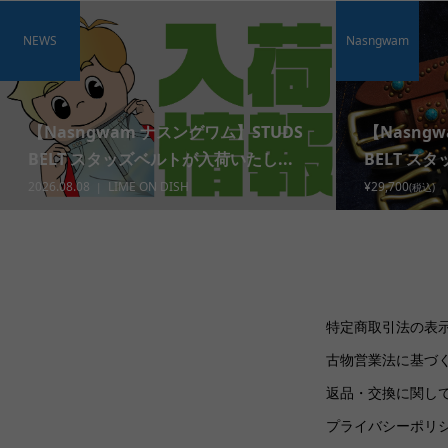
NEWS
Nasngwam
【Nasngwam ナスングワム】STUDS
【Nasng
BELT スタッズベルトが入荷いたし...
BELT ス
2026.08.08
LIME ON DISH
¥29,700
(税込)
特定商取引法の表
古物営業法に基づ
返品・交換に関し
プライバシーポリ