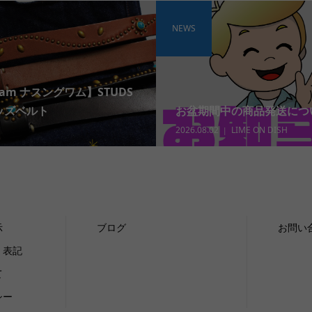
NEWS
wam ナスングワム】STUDS
タッズベルト
お盆期間中の商品発送につ
2026.08.02
LIME ON DISH
示
ブログ
お問い
く表記
て
シー