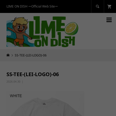
LIME ON DISH ーOfficial Web Siteー


SS-TEE-(LEI-LOGO)-06
SS-TEE-(LEI-LOGO)-06
2026.04.30