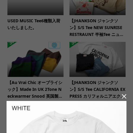
USED MUSIC Tee6種類入荷
【JHANKSON ジャンクソ
いたしました。
ン】S/S Tee NEW SUNRISE
RESTRAUNT 半袖Tee ニュ...
【Au Vrai Chic オーブライシ
【JHANKSON ジャンクソ
ック】Made In UK 2Tone N
ン】S/S Tee CALIFORNIA EX

eckwarmer Snood 英国製...
PRESS カリフォルニアエク...