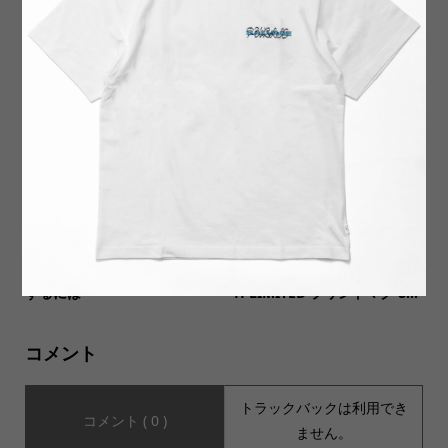
【MUSIC Tee ミュージックテ
【SALVAGE PUBLIC(サルヴ
ィー】GREEN MIND-DINOS
ェージ・パブリック)】Oxfor
AUR JR グリーンマインド ...
d Shirts Laua’e Embroider...
【コラム】他店にない商品企
【DINEX(ダイネックス)】Pri
画で強みとなる独自性を演出
nted 8ozMUG LIME ON DIS
するには
H LIMITED プリントマグ 8...
コメント
トラックバックは利用でき
コメント ( 0 )
ません。