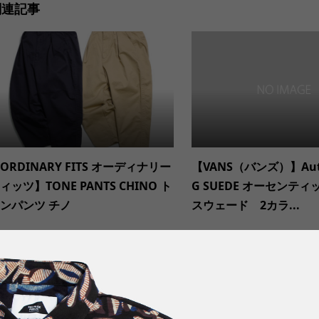
関連記事
ORDINARY FITS オーディナリー
【VANS（バンズ）】Authe
ィッツ】TONE PANTS CHINO ト
G SUEDE オーセンテ
ンパンツ チノ
スウェード 2カラ...