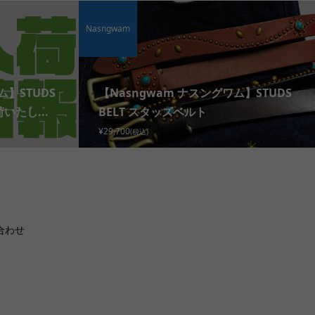
Nasngwam
ム】STUDS
【Nasngwam ナスングワム】STUDS
いたし...
BELT スタッズベルト
¥29,700
(税込)
合わせ