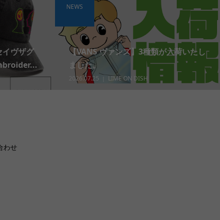
NEWS
 セイヴザグ
【VANS ヴァンズ】3種類が入荷いたし
roider...
ました。
2026.07.25
LIME ON DISH
合わせ