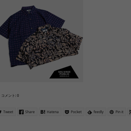
コメント:
0
Tweet
Share
Hatena
Pocket
feedly
Pin it