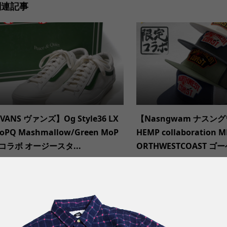
関連記事
VANS ヴァンズ】Og Style36 LX
【Nasngwam ナスン
oPQ Mashmallow/Green MoP
HEMP collaboration M
コラボ オージースタ...
ORTHWESTCOAST ゴーヘ