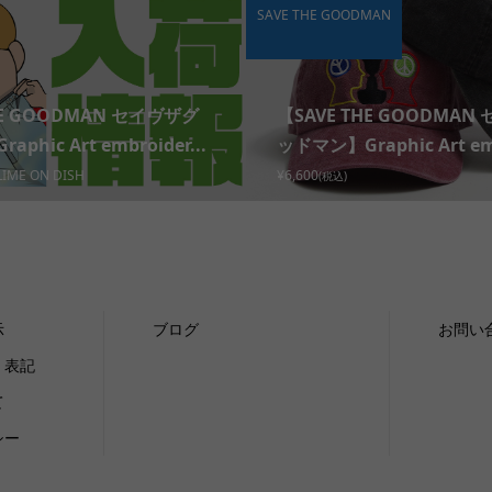
SAVE THE GOODMAN
HE GOODMAN セイヴザグ
【SAVE THE GOODMAN
phic Art embroider...
ッドマン】Graphic Art emb
LIME ON DISH
¥6,600
(税込)
示
ブログ
お問い
く表記
て
シー