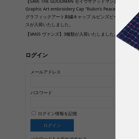
【SAVE THE GOODMAN セイヴザグッドマン】
Graphic Art embroidery Cap “Rubin’s Peace”
グラフィックアート刺繍キャップ ルビンズピー
【
スが入荷いたしました。
た
【VANS ヴァンズ】3種類が入荷いたしました。
ログイン
メールアドレス
パスワード
【
ログイン情報を記憶
D
パスワードをお忘れですか ?