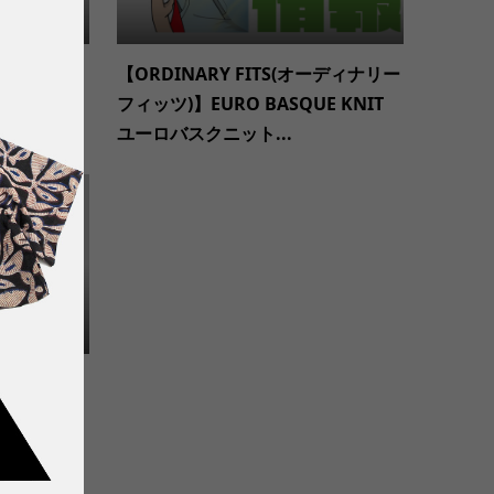
サルヴェー
【ORDINARY FITS(オーディナリー
 S/S Te
フィッツ)】EURO BASQUE KNIT
ユーロバスクニット...
た。