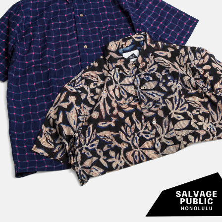
VANS ヴァンズ】2種類が入荷い
【SALVAGE PUBLIC 
しました。
ジ・パブリック】Standard
e Tropical Modern ...
caltop】地元LAでも愛されるMA
ブログを更新いたしまし
E IN USAのシャツメーカー