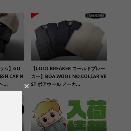
グワム】GO
【COLD BREAKER コールドブレー
ESH CAP N
カー】BOA WOOL NO COLLAR VE
...
ST ボアウール ノーカ...
