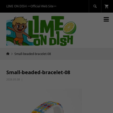
LIME ON DISH ーOfficial Web Siteー


Small-beaded-bracelet-08
Small-beaded-bracelet-08
2026.05.08