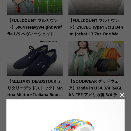
【FULLCOUNT フルカウン
【FULLCOUNT フルカウン
ト】5964 Heavyweight Waf
ト】2107EC Type1 Ecru Den
fle L/S ヘヴィーウェイト ...
im Jacket 13.7oz One Wa...
【MILITARY DEADSTOCK ミ
【GOODWEAR グッドウェ
リタリーデッドストック】Ma
ア】Made In USA 3/4 RAGL

rina Militare Italiana Boat...
AN TEE アメリカ製 3/4 ラ...