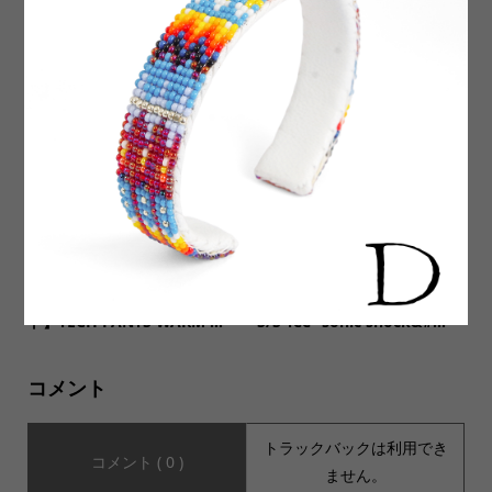
【Soglia ソリア】PORTMIX
【Au Vrai Chic(オーブライシ
kid mohair Sweater ポート
ック)】2 Tone Neckwarmer
ミックス キッドモヘヤセー...
Snood ツートーン ネック...
【MOUNTAIN EQUIPMENT
【SOTA-COMICHEAD ソウタ
マウンテンイクイップメン
コミックヘッド】ART PRINT
ト】TECH PANTS WARM ...
S/S Tee “sonic shock&#...
コメント
トラックバックは利用でき
コメント ( 0 )
ません。