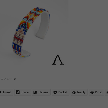
コメント:
0
Tweet
Share
Hatena
Pocket
feedly
Pin it