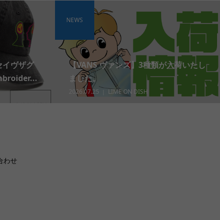
NEWS
 セイヴザグ
【VANS ヴァンズ】3種類が入荷いたし
roider...
ました。
2026.07.25
LIME ON DISH
合わせ