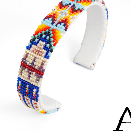
PRAYWAY スプレーウェイ】WHIT
【TWO MOON トゥーム
ORN JACKET ホウィットホーンジ
08 Limited Edition L
ケット
LATSEAMER SWEATSHIR
DUBBLE WORKS ダブルワーク
【MUSIC Tee(ミュー
】CUT OFF SLEEVE SWEAT SHIR
ー)】NEW YORK CITY (A
 カットオフスリーブ ...
y John Lennon) ニュ...