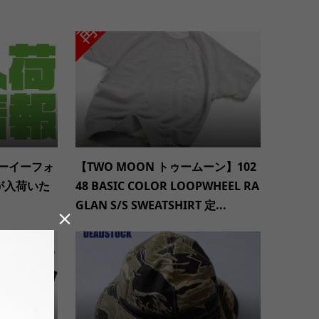
i ユーイーフォ
【TWO MOON トゥームーン】102
が入荷いた
48 BASIC COLOR LOOPWHEEL RA
GLAN S/S SWEATSHIRT 定...
