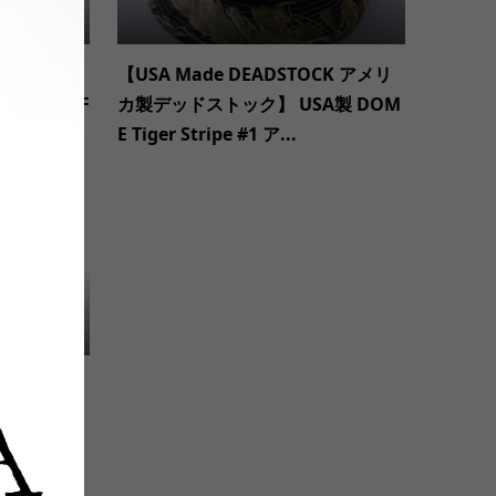
ーン】165
【USA Made DEADSTOCK アメリ
OOPWHEEL F
カ製デッドストック】 USA製 DOM
...
E Tiger Stripe #1 ア...
ジックティ
s Worn B