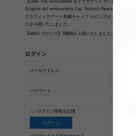
【SAVE THE GOODMAN セイヴザグッドマン】
Graphic Art embroidery Cap “Rubin’s Peace”
グラフィックアート刺繍キャップ ルビンズピー
S
スが入荷いたしました。
H
【VANS ヴァンズ】3種類が入荷いたしました。
ャ
ログイン
メールアドレス
パスワード
【
ログイン情報を記憶
ス
T
パスワードをお忘れですか ?