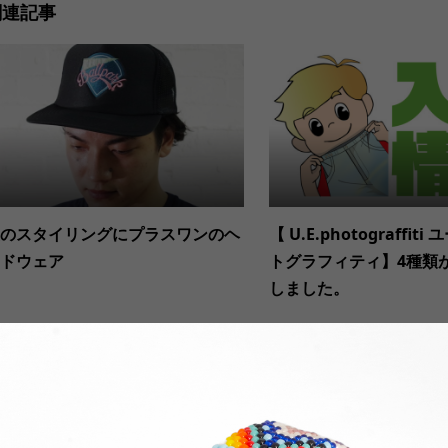
関連記事
のスタイリングにプラスワンのヘ
【 U.E.photograffit
ドウェア
トグラフィティ】4種類
しました。