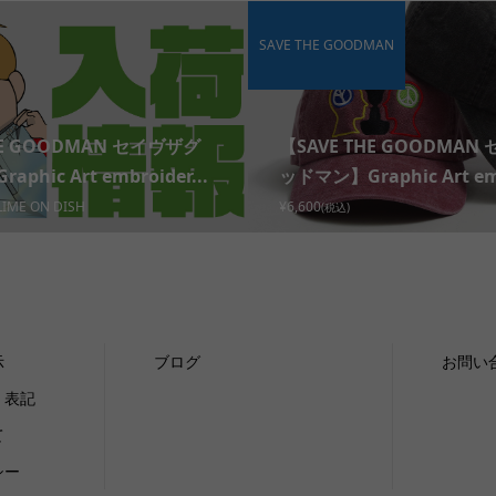
SAVE THE GOODMAN
HE GOODMAN セイヴザグ
【SAVE THE GOODMAN
phic Art embroider...
ッドマン】Graphic Art emb
LIME ON DISH
¥6,600
(税込)
示
ブログ
お問い
く表記
て
シー