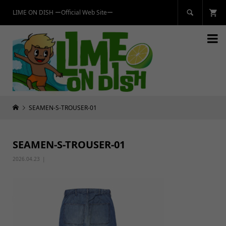
LIME ON DISH ーOfficial Web Siteー


SEAMEN-S-TROUSER-01
SEAMEN-S-TROUSER-01
2026.04.23