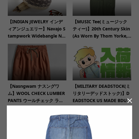
【INDIAN JEWELRY インデ
【MUSIC Tee(ミュージック
ィアンジュエリー】Navajo S
ティー)】20th Century Skin
tampwork Widebangle N...
(As Worn By Thom Yorke,...
【Nasngwam ナスングワ
【MILITARY DEADSTOCK(ミ
ム】WOOL CHECK LUMBER
リタリーデッドストック)】D

PANTS ウールチェック ラ...
EADSTOCK US MADE BDU...