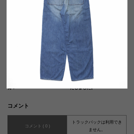
ハンドメイドによるNORTH S
【Commodities コモディテ
T(ノースストリート）のBAG
ィーズ】2種類が入荷いたし
の魅力を紹介！
ました。
イタリア軍で採用されていた
【JHANKSON(ジャンクソ
希少なデッドストック3型入
ン)】Tシャツが３種類入荷い
荷！
たしました。
コメント
トラックバックは利用でき
コメント ( 0 )
ません。