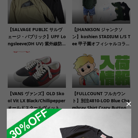
【SALVAGE PUBLIC サルヴ
【JHANKSON ジャンクソ
ェージ・パブリック】UPF Lo
ン】koshien STADIUM L/S T
ngsleeve(DH UV) 紫外線防...
ee 甲子園オフィシャルコラ...
【VANS ヴァンズ】OLD Sko
【FULLCOUNT フルカウン
ol Vit LX Black/Chillipepper
ト】別注4810-LOD Blue Cha

オールドスクールヴィット...
mbray Shirt Crazy Button...