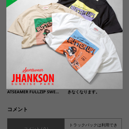
【ORDINARY FITS オーディ
【SALVAGE PUBLIC サルヴ
ナリーフィッツ】OPEN COL
ェージ・パブリック】Pigme
LAR SHIRTS オープンカラ...
nt L/S Tee(S.Y.L.B) ピグメ...
【TWO MOON トゥームー
12月9日から12月23日までの
ン】16504 LOOPWHEEL FL
２週間、ポイントの利用がで
ATSEAMER FULLZIP SWE...
きなくなります。
コメント
トラックバックは利用でき
コメント ( 0 )