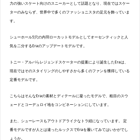
力の強いスケート向けのスニーカーとして話題となり、現在ではスケー
ターのみならず、世界中で多くのファッショニスタの足元を飾っていま
す。
シューホール5穴の内羽ローカットモデルとしてオーセンティックと人
気を二分するEraのアップデートモデルです。
トニー・アルバらレジェンドスケーターの提案により誕生したEraは、
現在ではそのスタイリングのしやすさから多くのファンを獲得している
定番モデルです。
こちらはそんなEraの素材とディテールに凝ったモデルで、粗目のスウ
ェードとコーデュロイ地をコンビネーションにしています。
また、シューレースもアウトドアライクなトラ紐になっています。 定
番モデルですが人とは違ったルックスでEraを履いてみてはいかがでし
ょうか。