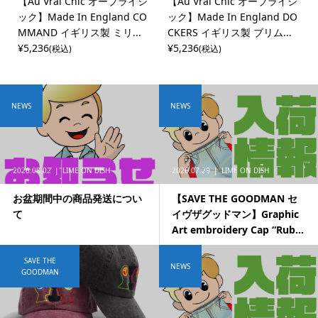
【Au Vrai Chic オーブライシ
【Au Vrai Chic オーブライシ
ック】Made In England CO
ック】Made In England DO
MMAND イギリス製 ミリ...
CKERS イギリス製 ブリム...
¥5,236
¥5,236
(税込)
(税込)
NEWS
NEWS
2026.08.02
LIME ON DISH
2026.07.29
LIME ON DISH
お盆期間中の商品発送につい
【SAVE THE GOODMAN セ
て
イヴザグッドマン】Graphic
Art embroidery Cap “Rub...
SAVE THE
NEWS
GOODMAN