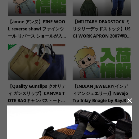
【ämne アンヌ】FINE WOO
【MILITARY DEADSTOCK ミ
L reverse shawl ファインウ
リタリーデッドストック】US
ール リバース ショールが入...
GI WORK APRON 2007年D...
【Quality Gunslips クオリテ
【INDIAN JEWELRY(インデ
ィ ガンスリップ】CANVAS T
ィアンジュエリー)】Navajo

OTE BAGキャンバストート...
Tip Inlay Bnagle by Ray.B ...