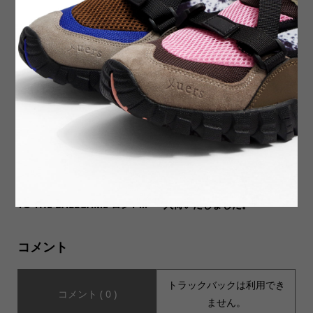
【Soglia(ソリア)】OPEN EN
【USA Made DEADSTOCK
D French Sleeve T-shirt オー
アメリカ製デッドストック】
プンエンド フレンチスリ...
USA製 Norman Rockwell ...
【JHANKSON(ジャンクソ
【SAVE THE GOODMAN セ
ン)】L/S Tee TAKE ME OUT
イヴザグッドマン】4種類が
TO THE BALLGAME ロンT ...
入荷いたしました。
コメント
トラックバックは利用でき
コメント ( 0 )
ません。