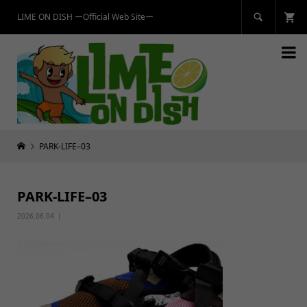
LIME ON DISH ーOfficial Web Siteー


PARK-LIFE–03
PARK-LIFE–03
2026.06.04