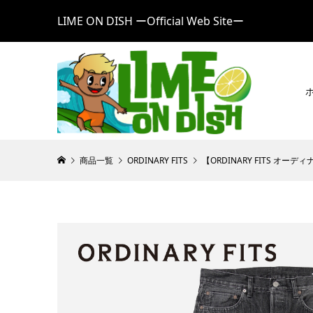
LIME ON DISH ーOfficial Web Siteー
商品一覧
ORDINARY FITS
【ORDINARY FITS オーデ