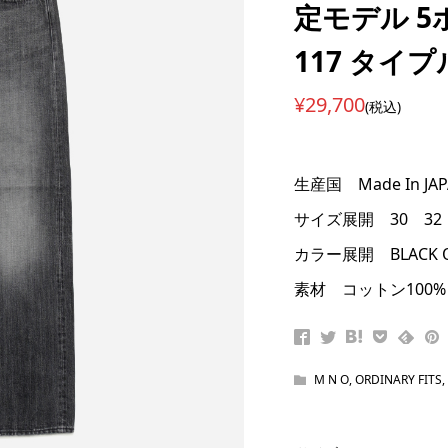
定モデル 
117 タイ
¥29,700
(税込)
生産国 Made In JA
サイズ展開 30 32 
カラー展開 BLACK O
素材 コットン100%
M N O
,
ORDINARY FITS
,