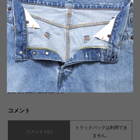
【TREKMATES トレックメイ
【TWO MOON トゥームー
ツ】THAW MITTEN ソォーミ
ン】92022 SEASON COLOR
トン
LOOPWHEEL FLATSEAME...
【DINEX ダイネックス】Mad
お盆期間中の商品発送につい
e In USA Printed 8ozMUG L
て
IME ON DISH LIMITED プ...
コメント
トラックバックは利用でき
コメント ( 0 )
ません。