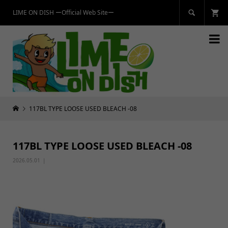
LIME ON DISH ーOfficial Web Siteー


117BL TYPE LOOSE USED BLEACH -08
117BL TYPE LOOSE USED BLEACH -08
2026.05.01