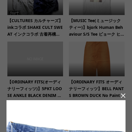
【CULTURES カルチャーズ】
【MUSIC Tee(ミュージック
inkコラボ SHAKE CULT SWE
ティー)】bjork Human Beh
AT インクコラボ 古着再構...
aviour S/S Tee ビョーク ヒ...
【ORDINARY FITS(オーディ
【ORDINARY FITS オーディ
ナリーフィッツ)】5PKT LOO
ナリーフィッツ】BELL PANT

SE ANKLE BLACK DENIM ...
S BROWN DUCK No Paint ...