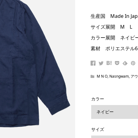
生産国 Made In Jap
サイズ展開 M L
カラー展開 ネイビ
素材 ポリエステル6
M N O
,
Nasngwam
,
アウ
カラー
サイズ