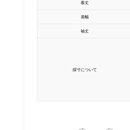
着丈
肩幅
袖丈
採寸について