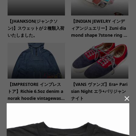
【JHANKSON(ジャンクソ
【INDIAN JEWELRY インデ
ン)】スウェットが２種類入荷
ィアンジュエリー】Zuni dia
いたしました。
mond shape 7stone ring ...
【IMPRESTORE インプレス
【VANS ヴァンズ】Era+ Pari
トア】Richie 6.5oz denim a
sian Night エラ+パリジャン

norak hoodie vintagewas...
ナイト