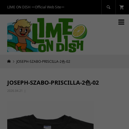
LIME ON DISH ーOfficial Web Siteー


JOSEPH-SZABO-PRISCILLA-2色-02
JOSEPH-SZABO-PRISCILLA-2色-02
2026.04.21