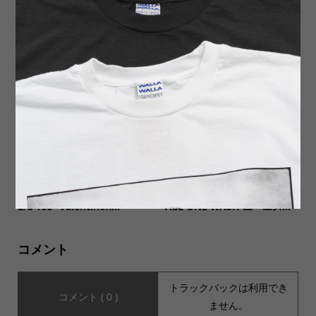
【MOONSHINE LEATHER ム
【MUSIC Tee ミュージックテ
ーンシャインレザー】Made I
ィー】CLOSE OUT BEATLES
n USA Del Rio Buckle Wes...
S/S Tee LOGO 廃番品 ビー...
【SOTA-COMICHEAD ソウタ
【ORDINARY FITS オーディ
コミックヘッド】ART PRINT
ナリーフィッツ】US COVER
L/S Tee “ValentineR...
ALL ONE WASH ユーエス...
コメント
トラックバックは利用でき
コメント ( 0 )
ません。