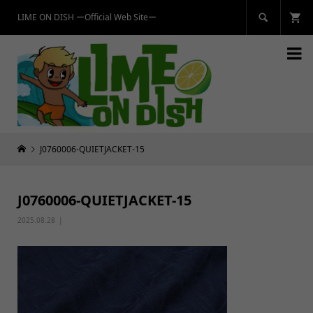
LIME ON DISH ーOfficial Web Siteー


J0760006-QUIETJACKET-15
J0760006-QUIETJACKET-15
2025.08.28