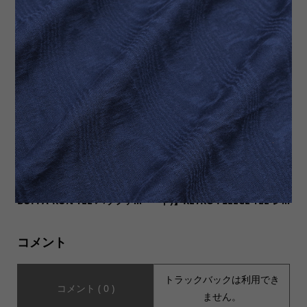
【COMMON EDUCATION コ
【GOLDENFIT(ゴールデンフ
モンエデュケーション】 S/S
ィット)】SPECIAL スペシャ
TEE “MELLOW OUT” 半袖T...
ルが入荷いたしました。
【JHANKSON ジャンクソ
【MOUNTAIN EQUIPMENT
ン】別注カラー有り S/S Tee
(マウンテンイクイップメン
BUFFA-KUN TEE バッファ...
ト)】RETRO FLEECE TEE レ...
コメント
トラックバックは利用でき
コメント ( 0 )
ません。