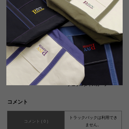
シャツ？カーディガン？着方
新規取り扱いブランド【CUL
次第で色んなコーディネイト
TURES】その魅力を徹底紹介
が★ORDINARY FITS から
USED MUSIC Tee6種類入荷
【UNIQUE BATIK】環境に優
いたしました。
しく自然の優しさを感じるナ
チュラルダイスカーフ
コメント
トラックバックは利用でき
コメント ( 0 )
ません。