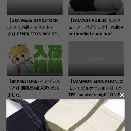
【USA Made DEADSTOCK
【SALVAGE PUBLIC サルヴ
(アメリカ製デッドストッ
ェージ・パブリック】 Pullov
ク)】PENDLETON 80’s DE...
er Hoodie(Laua’e outl...
【IMPRESTORE (インプレス
【COMMON EDUCATION(コ
トア)】新商品4点入荷いたし
モンエデュケーション)】 L/S

ました。
TEE “painter’s high” ロンT...