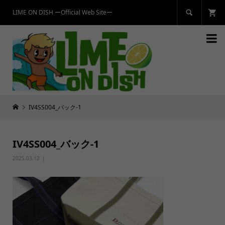
LIME ON DISH ーOfficial Web Siteー


IV4SS004_バック-1
IV4SS004_バック-1
2025.03.12