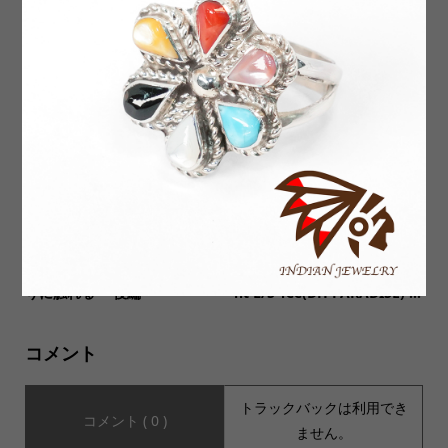
【TWO MOON トゥームー
【Nasngwam ナスングワ
ン】92022 BASIC COLOR LO
ム】ATELIER JACKET アトリ
OPWHEEL FLATSEAMER S...
エジャケット
デニムの聖地岡山・児島を訪
【SALVAGE PUBLIC サルヴ
ねORDINARY FITSのこだわ
ェージ・パブリック】Pigme
りに触れる ～後編～
nt L/S Tee(DH PARADISE) ...
コメント
トラックバックは利用でき
コメント ( 0 )
ません。