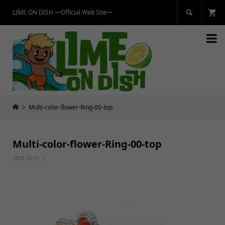
LIME ON DISH ーOfficial Web Siteー


Multi-color-flower-Ring-00-top
Multi-color-flower-Ring-00-top
2026.05.11