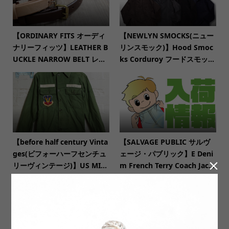
【ORDINARY FITS オーディ
【NEWLYN SMOCKS(ニュー
ナリーフィッツ】LEATHER B
リンスモック)】Hood Smoc
UCKLE NARROW BELT レ...
ks Corduroy フードスモッ...
【before half century Vinta
【SALVAGE PUBLIC サルヴ
ges(ビフォーハーフセンチュ
ェージ・パブリック】E Deni

リーヴィンテージ)】US MI...
m French Terry Coach Jac...