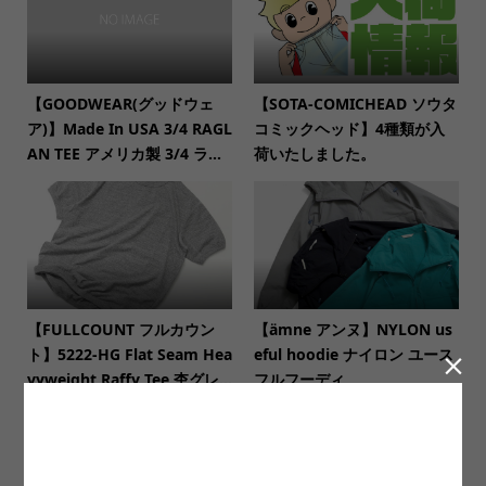
【GOODWEAR(グッドウェ
【SOTA-COMICHEAD ソウタ
ア)】Made In USA 3/4 RAGL
コミックヘッド】4種類が入
AN TEE アメリカ製 3/4 ラ...
荷いたしました。
【FULLCOUNT フルカウン
【ämne アンヌ】NYLON us
ト】5222-HG Flat Seam Hea
eful hoodie ナイロン ユース

vyweight Raffy Tee 杢グレ...
フルフーディ