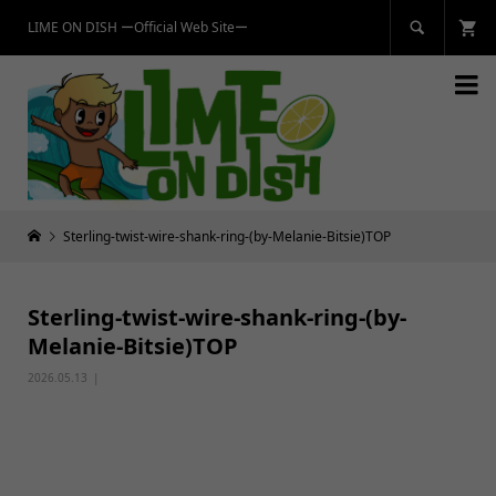
LIME ON DISH ーOfficial Web Siteー


Sterling-twist-wire-shank-ring-(by-Melanie-Bitsie)TOP
Sterling-twist-wire-shank-ring-(by-
Melanie-Bitsie)TOP
2026.05.13