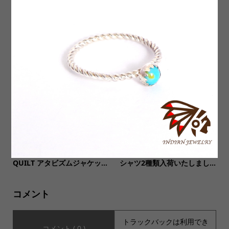
【vecchi ベッキ】Made In It
【Soglia ソリア】LANDNOA
aly Corduroy Easy Work Pa
H CARDIGAN ラドナーカー
nts イタリア製 コーデユロ...
ディガン
【Nasngwam ナスングワ
【MUSIC Tee(ミュージック
ム】ATAVISM JACKET RALLI
ティー)】SUB POP七分袖Tee
QUILT アタビズムジャケッ...
シャツ2種類入荷いたしまし...
コメント
トラックバックは利用でき
コメント ( 0 )