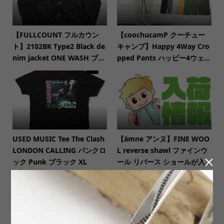
【FULLCOUNT フルカウン
【coochucamP クーチュー
ト】2102BK Type2 Black de
キャンプ】Happy 4Way Cro
nim jacket ONE WASH ブ...
pped Pants ハッピー4ウェ...
USED MUSIC Tee The Clash
【ämne アンヌ】FINE WOO
LONDON CALLING パンクロ
L reverse shawl ファインウ

ック Punk ブラック XL
ール リバース ショールが入...