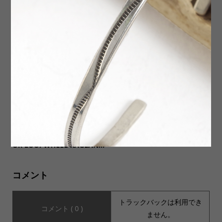
【Nasngwam ナスングワ
【ORDINARY FITS(オーディ
ム】CREEPER JACKET クリー
ナリーフィッツ)】5PKT LOO
パージャケット
SE ANKLE DENIM used 5...
【TWO MOON トゥームー
冬場の足元のマスト!GRANGE
ン】10248-26 SEASON COL
CRAFT カントリーソックス
OR LOOPWHEEL RAGLAN...
コメント
トラックバックは利用でき
コメント ( 0 )
ません。