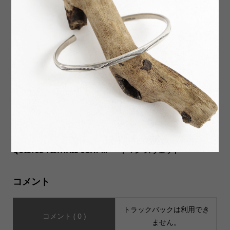
【SALVAGE PUBLIC サルヴ
【VANS ヴァンズ】DEADST
ェージ・パブリック】Kuhio
OCK Authentic 44 DX ANA
Track Pants クヒオ トラッ...
HEIM FACTORY Og Plaid ...
MOUNTAIN EQUIPMENT(マ
【CULTURES カルチャーズ】
ウンテンイクイップメント)】
GREAT MAN SWEAT グレー
QUILTED FISHTAIL COAT ...
トマン スウェット
コメント
トラックバックは利用でき
コメント ( 0 )
ません。