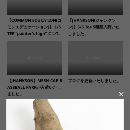
【COMMON EDUCATION(コ
【JHANKSON(ジャンクソ
モンエデュケーション)】 L/S
ン)】S/S Tee 5種類入荷いた
TEE “painter’s high” ロンT...
しました。
【JHANKSON】MESH CAP B
ブログを更新いたしました。
ASEBALL PARKが入荷いたし

ました。