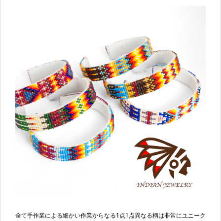
全て手作業による細かい作業からなる1点1点異なる柄は非常にユニーク